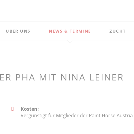
ÜBER UNS
NEWS & TERMINE
ZUCHT
Vorstand
News
Zuchtprog
Termine
Ergebnisse
Newsletter
Ausschreib
R PHA MIT NINA LEINER
Futurity
Kosten:
Vergünstigt für Mitglieder der Paint Horse Austria