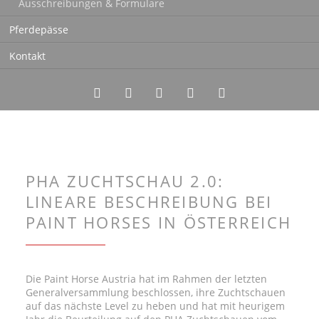
Ausschreibungen & Formulare
Pferdepässe
Kontakt
Twitter
LinkedIn
Instagram
Facebook
RSS-
Feed
PHA ZUCHTSCHAU 2.0:
LINEARE BESCHREIBUNG BEI
PAINT HORSES IN ÖSTERREICH
Die Paint Horse Austria hat im Rahmen der letzten
Generalversammlung beschlossen, ihre Zuchtschauen
auf das nächste Level zu heben und hat mit heurigem