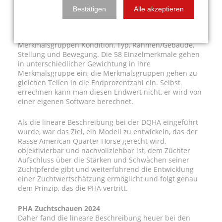
Ronja Hagedorn.
Bestätigen
Alle akzeptieren
So funktioniert’s:
Es gibt 58 Einzelmerkmale unterteilt in den
Merkmalsgruppen Kondition, Typ, Rahmen/Gebäude,
Stellung und Bewegung. Die 58 Einzelmerkmale gehen
in unterschiedlicher Gewichtung in ihre
Merkmalsgruppe ein, die Merkmalsgruppen gehen zu
gleichen Teilen in die Endprozentzahl ein. Selbst
errechnen kann man diesen Endwert nicht, er wird von
einer eigenen Software berechnet.
Als die lineare Beschreibung bei der DQHA eingeführt
wurde, war das Ziel, ein Modell zu entwickeln, das der
Rasse American Quarter Horse gerecht wird,
objektivierbar und nachvollziehbar ist, dem Züchter
Aufschluss über die Stärken und Schwächen seiner
Zuchtpferde gibt und weiterführend die Entwicklung
einer Zuchtwertschätzung ermöglicht und folgt genau
dem Prinzip, das die PHA vertritt.
PHA Zuchtschauen 2024
Daher fand die lineare Beschreibung heuer bei den