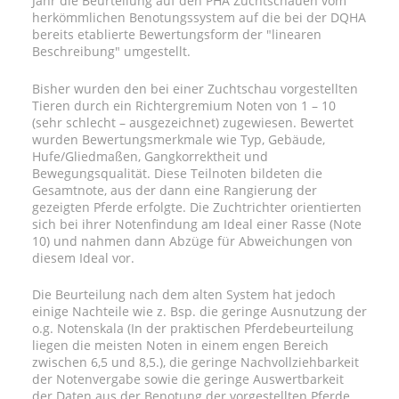
Jahr die Beurteilung auf den PHA Zuchtschauen vom
herkömmlichen Benotungssystem auf die bei der DQHA
bereits etablierte Bewertungsform der "linearen
Beschreibung" umgestellt.
Bisher wurden den bei einer Zuchtschau vorgestellten
Tieren durch ein Richtergremium Noten von 1 – 10
(sehr schlecht – ausgezeichnet) zugewiesen. Bewertet
wurden Bewertungsmerkmale wie Typ, Gebäude,
Hufe/Gliedmaßen, Gangkorrektheit und
Bewegungsqualität. Diese Teilnoten bildeten die
Gesamtnote, aus der dann eine Rangierung der
gezeigten Pferde erfolgte. Die Zuchtrichter orientierten
sich bei ihrer Notenfindung am Ideal einer Rasse (Note
10) und nahmen dann Abzüge für Abweichungen von
diesem Ideal vor.
Die Beurteilung nach dem alten System hat jedoch
einige Nachteile wie z. Bsp. die geringe Ausnutzung der
o.g. Notenskala (In der praktischen Pferdebeurteilung
liegen die meisten Noten in einem engen Bereich
zwischen 6,5 und 8,5.), die geringe Nachvollziehbarkeit
der Notenvergabe sowie die geringe Auswertbarkeit
der Daten aus der Benotung der vorgestellten Pferde.