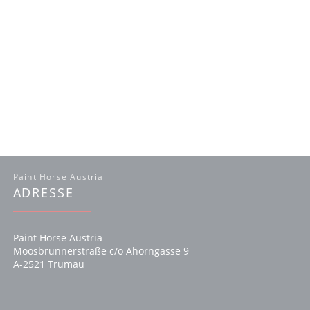
Paint Horse Austria
ADRESSE
Paint Horse Austria
Moosbrunnerstraße c/o Ahorngasse 9
A-2521 Trumau