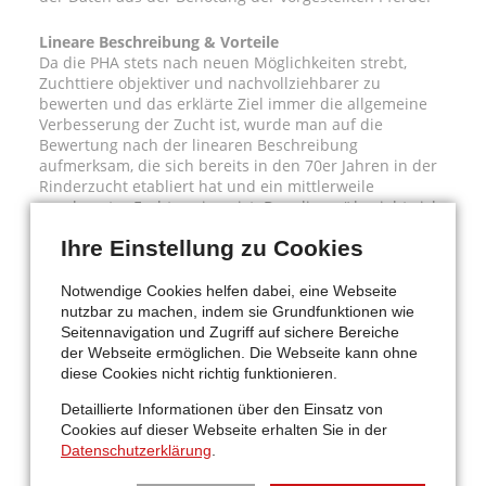
Lineare Beschreibung & Vorteile
Da die PHA stets nach neuen Möglichkeiten strebt,
Zuchttiere objektiver und nachvollziehbarer zu
bewerten und das erklärte Ziel immer die allgemeine
Verbesserung der Zucht ist, wurde man auf die
Bewertung nach der linearen Beschreibung
aufmerksam, die sich bereits in den 70er Jahren in der
Rinderzucht etabliert hat und ein mittlerweile
anerkannter Fachterminus ist. Das „linear“ bezieht sich
dabei auf die stetige Veränderung einer zu
Ihre Einstellung zu Cookies
beschreibenden Merkmalsausprägung.
Die Lineare Beschreibung basiert auf den früher
Notwendige Cookies helfen dabei, eine Webseite
üblichen Stichworten, die benutzt wurden, um die
nutzbar zu machen, indem sie Grundfunktionen wie
Notenfindung begründen zu können. So beschreibt
Seitennavigation und Zugriff auf sichere Bereiche
man ein Pferd zum Beispiel mit „viel Knieaktion“ oder
der Webseite ermöglichen. Die Webseite kann ohne
„steile Schulter“ statt mit einer einfachen Wertnote.
diese Cookies nicht richtig funktionieren.
„Mit einer einzelnen Note kann der Züchter das
Detaillierte Informationen über den Einsatz von
„Warum“ einer Bewertung nicht nachvollziehen. Mit der
Cookies auf dieser Webseite erhalten Sie in der
Beschreibung kann er hingegen Schlüsse auf seine
Datenschutzerklärung
.
züchterische Arbeit ziehen und Anpaarungen
wiederholen oder besser nicht“, so DQHA-Zuchtleiterin