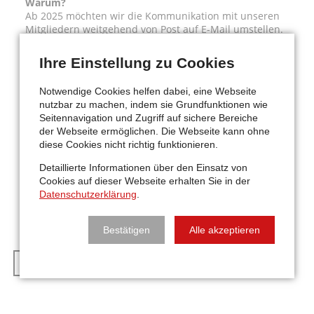
Warum?
Ab 2025 möchten wir die Kommunikation mit unseren
Mitgliedern weitgehend von Post auf E-Mail umstellen.
Darunter fallen z.B. die Einladung zur
Generalversammlung, die Zahlscheine zu den
Ihre Einstellung zu Cookies
Mitgliedsbeiträgen oder eben andere wichtige und
aktuelle Infos, die wir ab sofort über den Newsletter
Notwendige Cookies helfen dabei, eine Webseite
aussenden.
nutzbar zu machen, indem sie Grundfunktionen wie
Seitennavigation und Zugriff auf sichere Bereiche
So sind wir nicht nur schneller und aktueller, sondern
der Webseite ermöglichen. Die Webseite kann ohne
auch kostengünstiger und können das Geld, das wir für
diese Cookies nicht richtig funktionieren.
Porto einsparen, an anderer Stelle wieder an euch
ausschütten.
Detaillierte Informationen über den Einsatz von
Cookies auf dieser Webseite erhalten Sie in der
Ihr findet das Datenerhebungsblatt nicht mehr? Kein
Datenschutzerklärung
.
Problem – wendet euch bitte direkt an
office@pha.at
.
Bestätigen
Alle akzeptieren
ZUR NEWS-ÜBERSICHT