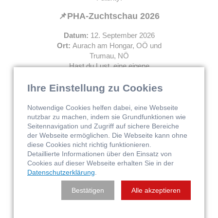
📌
PHA-Zuchtschau 2026
Datum:
12. September 2026
Ort:
Aurach am Hongar, OÖ und
Trumau, NÖ
Hast du Lust, eine eigene
Zuchtschau direkt auf deinem Hof zu
veranstalten und deine Pferde zu
Ihre Einstellung zu Cookies
Hause zu präsentieren? Dann melde
dich gerne bei uns unter
Notwendige Cookies helfen dabei, eine Webseite
office@pha.at.
nutzbar zu machen, indem sie Grundfunktionen wie
Seitennavigation und Zugriff auf sichere Bereiche
Bleib informiert – wir freuen uns auf
der Webseite ermöglichen. Die Webseite kann ohne
deine Ideen!
diese Cookies nicht richtig funktionieren.
Detaillierte Informationen über den Einsatz von
Herzliche Grüße
Cookies auf dieser Webseite erhalten Sie in der
Euer Team der Paint Horse
Datenschutzerklärung
.
Austria
Bestätigen
Alle akzeptieren
Eure Vorteile als PHA-Mitglied:
- Ermäßigter Preis für den